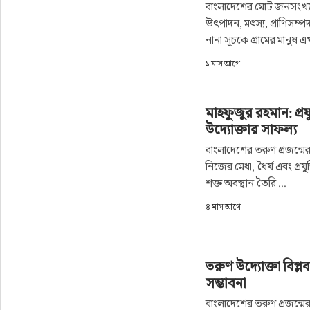
বাংলাদেশের মোট জনসংখ্যা
উৎপাদন, মৎস্য, প্রাণিসম্প
জীবনযাপন
নানা সূচকে গ্রামের মানুষ এ
১ মাস আগে
অপরাধ
প্রবাস
মাহফুজুর রহমান: প্রয
উদ্যোক্তার সাফল্য
প্রযুক্তি
বাংলাদেশের তরুণ প্রজন্মের
নিজের মেধা, ধৈর্য এবং প্রয
ভিডিও
শক্ত অবস্থান তৈরি ...
৪ মাস আগে
স্বাস্থ্য
তরুণ উদ্যোক্তা বিপ্লব
সম্ভাবনা
বাংলাদেশের তরুণ প্রজন্মের