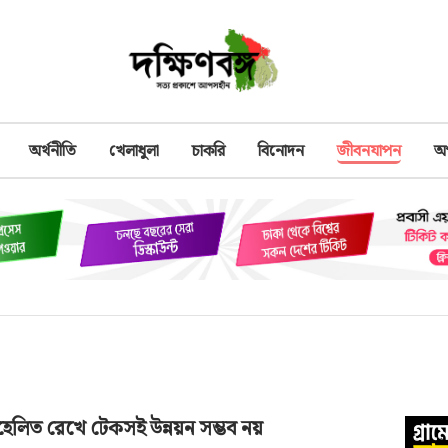
অর্থনীতি
খেলাধুলা
চাকরি
বিনোদন
জীবনযাপন
অ
হেলিত রেখে টেকসই উন্নয়ন সম্ভব নয়