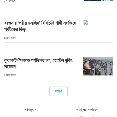
১ মাস আগে
জীবনযাপন
বরগুনার ‘পরীর মসজিদ’ বিবিচিনি শাহী মসজিদে
অপরাধ
পর্যটকের ভিড়
৪ মাস আগে
প্রবাস
প্রযুক্তি
কুয়াকাটা সৈকতে পর্যটকের ঢল, হোটেল বুকিং
শতভাগ
ভিডিও
৪ মাস আগে
স্বাস্থ্য
আরও
দাবিত্যাগ
আমাদের সম্পর্কে