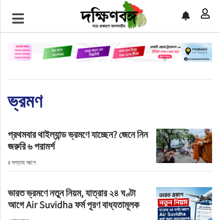
প্রচ্ছদ
জাতীয়
আন্তর্জাতিক
ভ্রমণ
রাজনীতি
প্রথমবার থাইল্যান্ড ভ্রমণে যাচ্ছেন? জেনে নিন
অর্থনীতি
জরুরি ৬ পরামর্শ
খেলাধুলা
৪ সপ্তাহ আগে
চাকরি
ভারত ভ্রমণে নতুন নিয়ম, যাত্রার ২৪ ঘণ্টা
আগে Air Suvidha ফর্ম পূরণ বাধ্যতামূলক
বিনোদন