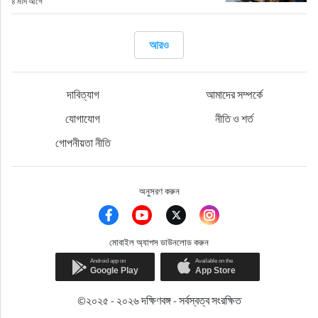
৪ মাস আগে
জীবনযাপন
আরও
অপরাধ
দাবিত্যাগ
আমাদের সম্পর্কে
প্রবাস
যোগাযোগ
নীতি ও শর্ত
গোপনীয়তা নীতি
প্রযুক্তি
ভিডিও
অনুসরণ করুন
স্বাস্থ্য
মোবাইল অ্যাপস ডাউনলোড করুন
©২০২৫ - ২০২৬ দক্ষিণবঙ্গ - সর্বস্বত্ব সংরক্ষিত