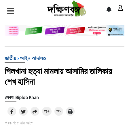
প্রচ্ছদ
জাতীয়
আন্তর্জাতিক
জাতীয়
›
আইন আদালত
রাজনীতি
পিলখানা হত্যা মামলায় আসামির তালিকায়
শেখ হাসিনা
অর্থনীতি
খেলাধুলা
লেখক: Biplob Khan
চাকরি
অ+
অ-
প্রকাশ: ৫ মাস আগে
বিনোদন