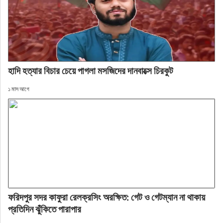
হাদি হত্যার বিচার চেয়ে পাগলা মসজিদের দানবাক্সে চিরকুট
১ মাস আগে
ফরিদপুর সদর কাফুরা রেলক্রসিং অরক্ষিত: গেট ও গেটম্যান না থাকায়
প্রতিদিন ঝুঁকিতে পারাপার