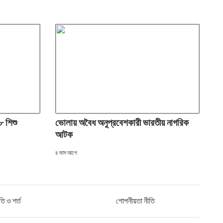
৮ শিশু
ভোলায় অবৈধ অনুপ্রবেশকারী ভারতীয় নাগরিক
আটক
৪ মাস আগে
তি ও শর্ত
গোপনীয়তা নীতি