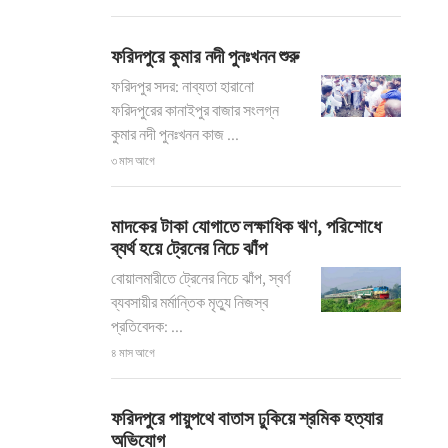
ফরিদপুরে কুমার নদী পুনঃখনন শুরু
ফরিদপুর সদর: নাব্যতা হারানো
ফরিদপুরের কানাইপুর বাজার সংলগ্ন
কুমার নদী পুনঃখনন কাজ ...
৩ মাস আগে
মাদকের টাকা যোগাতে লক্ষাধিক ঋণ, পরিশোধে
ব্যর্থ হয়ে ট্রেনের নিচে ঝাঁপ
বোয়ালমারীতে ট্রেনের নিচে ঝাঁপ, স্বর্ণ
ব্যবসায়ীর মর্মান্তিক মৃত্যু নিজস্ব
প্রতিবেদক: ...
৪ মাস আগে
ফরিদপুরে পায়ুপথে বাতাস ঢুকিয়ে শ্রমিক হত্যার
অভিযোগ