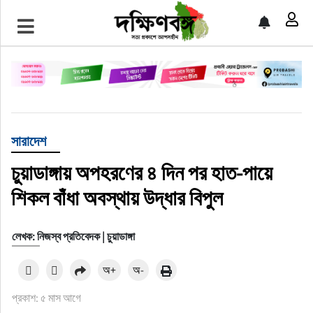
প্রচ্ছদ
জাতীয়
আন্তর্জাতিক
সারাদেশ
রাজনীতি
চুয়াডাঙ্গায় অপহরণের ৪ দিন পর হাত-পায়ে
শিকল বাঁধা অবস্থায় উদ্ধার বিপুল
অর্থনীতি
খেলাধুলা
লেখক: নিজস্ব প্রতিবেদক | চুয়াডাঙ্গা
চাকরি
অ+
অ-
প্রকাশ: ৫ মাস আগে
বিনোদন