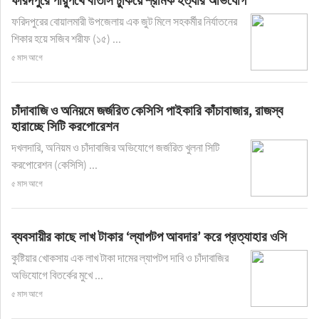
ফরিদপুরে পায়ুপথে বাতাস ঢুকিয়ে শ্রমিক হত্যার অভিযোগ
ফরিদপুরের বোয়ালমারী উপজেলায় এক জুট মিলে সহকর্মীর নির্যাতনের
শিকার হয়ে সজিব শরীফ (১৫) ...
৫ মাস আগে
চাঁদাবাজি ও অনিয়মে জর্জরিত কেসিসি পাইকারি কাঁচাবাজার, রাজস্ব
হারাচ্ছে সিটি করপোরেশন
দখলদারি, অনিয়ম ও চাঁদাবাজির অভিযোগে জর্জরিত খুলনা সিটি
করপোরেশন (কেসিসি) ...
৫ মাস আগে
ব্যবসায়ীর কাছে লাখ টাকার ‘ল্যাপটপ আবদার’ করে প্রত্যাহার ওসি
কুষ্টিয়ার খোকসায় এক লাখ টাকা দামের ল্যাপটপ দাবি ও চাঁদাবাজির
অভিযোগে বিতর্কের মুখে ...
৫ মাস আগে