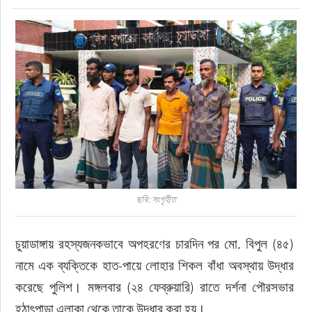
জীবনযাপন
অপরাধ
প্রবাস
প্রযুক্তি
ভিডিও
ছবি: সংগৃহীত
স্বাস্থ্য
চুয়াডাঙ্গায় রহস্যজনকভাবে অপহরণের চারদিন পর মো. বিপুল (৪৫) 
নামে এক ব্যক্তিকে হাত-পায়ে লোহার শিকল বাঁধা অবস্থায় উদ্ধার 
করেছে পুলিশ। মঙ্গলবার (২৪ ফেব্রুয়ারি) রাতে দর্শনা পৌরসভার 
হঠাৎপাড়া এলাকা থেকে তাকে উদ্ধার করা হয়।