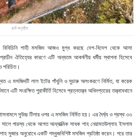
ছবি সংগৃহীত
াসিক বিবিচিনি শাহী মসজিদ আজও মুগ্ধ করছে দেশ-বিদেশ থেকে আসা 
া ও প্রাচীন ঐতিহ্যের কারণে এটি অন্যতম আকর্ষণীয় ধর্মীয় স্থাপনা হিসেবে 
েও পরিচিত।
িত এ মসজিদটি লাল ইটের গাঁথুনি ও সুচারু অলংকরণে নির্মিত, যা কয়েক 
ানে এটি সংরক্ষিত পুরাকীর্তি হিসেবে প্রত্নতত্ত্ব অধিদপ্তরের তত্ত্বাবধানে 
সনামলে সুউচ্চ টিলার ওপর এ মসজিদ নির্মিত হয়। এর দৈর্ঘ্য ও প্রস্থ ৩৩ 
৫৯ সালে পারস্য থেকে আগত আধ্যাত্মিক সাধক শাহ নেয়ামতউল্লাহ ইসলাম 
 শাহ সুজার অনুরোধে একটি গম্বুজবিশিষ্ট মসজিদ প্রতিষ্ঠা করেন। পরে তার 