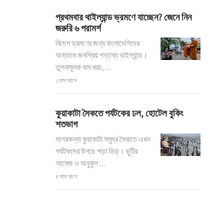
প্রথমবার থাইল্যান্ড ভ্রমণে যাচ্ছেন? জেনে নিন
জরুরি ৬ পরামর্শ
বিদেশ ভ্রমণের জন্য বাংলাদেশিদের
অন্যতম জনপ্রিয় গন্তব্য থাইল্যান্ড।
তুলনামূলক কম খরচ, ...
১ মাস আগে
কুয়াকাটা সৈকতে পর্যটকের ঢল, হোটেল বুকিং
শতভাগ
সাগরকন্যা কুয়াকাটা সমুদ্র সৈকতে এখন
পর্যটকদের উপচে পড়া ভিড়। ছুটির
আমেজ ও অনুকূল ...
৪ মাস আগে