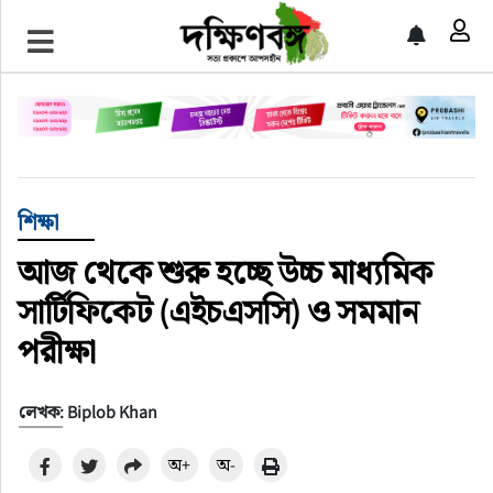
প্রচ্ছদ
জাতীয়
আন্তর্জাতিক
শিক্ষা
রাজনীতি
আজ থেকে শুরু হচ্ছে উচ্চ মাধ্যমিক
সার্টিফিকেট (এইচএসসি) ও সমমান
অর্থনীতি
পরীক্ষা
খেলাধুলা
লেখক: Biplob Khan
চাকরি
অ+
অ-
বিনোদন