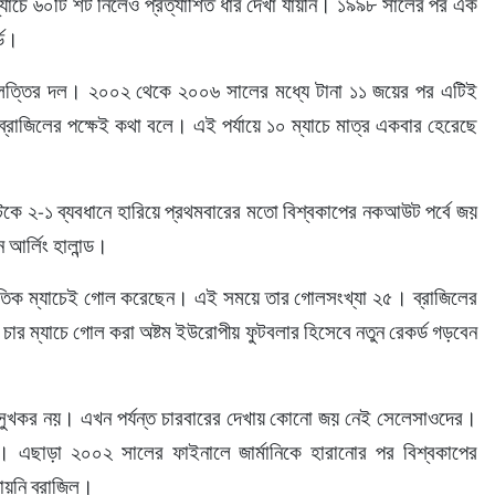
্যাচে ৬০টি শট নিলেও প্রত্যাশিত ধার দেখা যায়নি। ১৯৯৮ সালের পর এক 
্ড।
চেলত্তির দল। ২০০২ থেকে ২০০৬ সালের মধ্যে টানা ১১ জয়ের পর এটিই 
রাজিলের পক্ষেই কথা বলে। এই পর্যায়ে ১০ ম্যাচে মাত্র একবার হেরেছে 
ে ২-১ ব্যবধানে হারিয়ে প্রথমবারের মতো বিশ্বকাপের নকআউট পর্বে জয় 
আর্লিং হালান্ড।
্তর্জাতিক ম্যাচেই গোল করেছেন। এই সময়ে তার গোলসংখ্যা ২৫। ব্রাজিলের 
চার ম্যাচে গোল করা অষ্টম ইউরোপীয় ফুটবলার হিসেবে নতুন রেকর্ড গড়বেন 
য সুখকর নয়। এখন পর্যন্ত চারবারের দেখায় কোনো জয় নেই সেলেসাওদের। 
র। এছাড়া ২০০২ সালের ফাইনালে জার্মানিকে হারানোর পর বিশ্বকাপের 
য়নি ব্রাজিল।